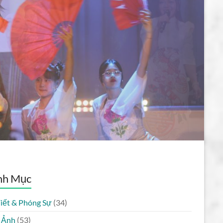
nh Mục
Viết & Phóng Sự
(34)
 Ảnh
(53)