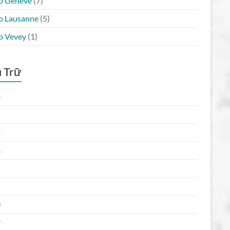
o Genève
(7)
o Lausanne
(5)
o Vevey
(1)
 Trữ
6
5
4
3
2
1
0
9