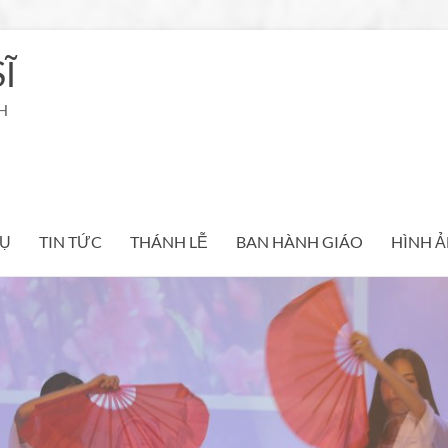
Ĩ
H
Ụ
TIN TỨC
THÁNH LỄ
BAN HÀNH GIÁO
HÌNH 