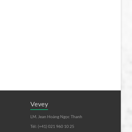
Vevey
LM. Jean Hoàng Ngọc Thanh
Tél: (+41) 021 960 10 25