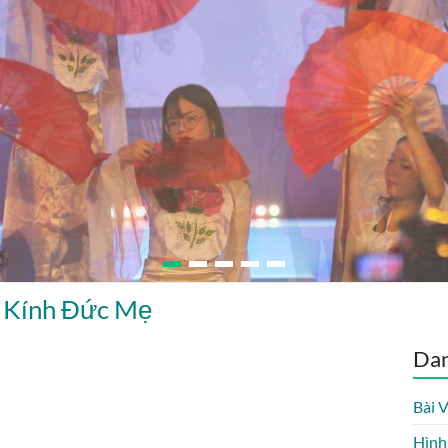
a Kính Đức Mẹ
Da
Bài 
Hình