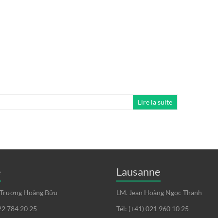
Lire la suite
e
Lausanne
 Trương Hoàng Bửu
LM. Jean Hoàng Ngọc Thanh
022 784 20 25
Tél: (+41) 021 960 10 25