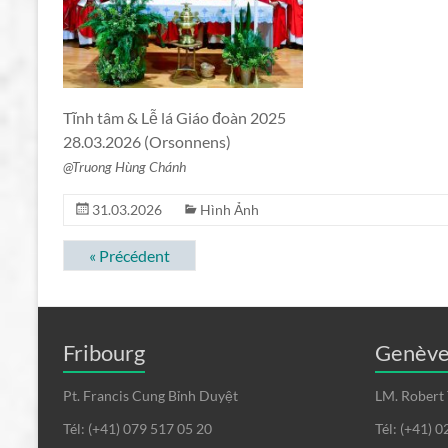
Tĩnh tâm & Lễ lá Giáo đoàn 2025
28.03.2026 (Orsonnens)
@Truong Hùng Chánh
31.03.2026
Hình Ảnh
« Précédent
Fribourg
Genèv
Pt. Francis Cung Bỉnh Duyệt
LM. Robert
Tél: (+41) 079 517 05 20
Tél: (+41) 