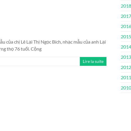
201
201
201
201
 của chị Lê Lại Thị Ngọc Bích, nhạc mẫu của anh Lại
201
ởng thọ 76 tuổi. Cộng
201
Lire la suite
201
201
201