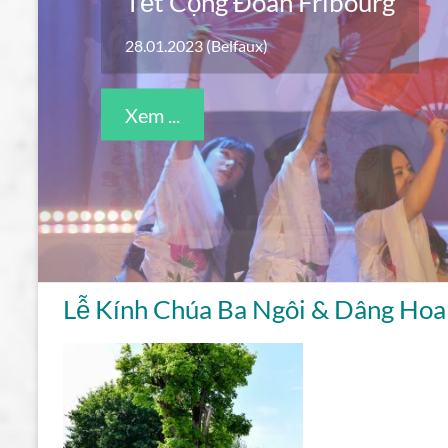
Tết Cộng Đoàn Fribourg
05.02.2022 (Belfaux)
Xem ...
Lễ Kính Chúa Ba Ngôi & Dâng Ho