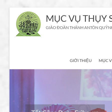
Aller
au
MỤC VỤ THỤY S
contenu
GIÁO ĐOÀN THÁNH ANTÔN QUỲN
GIỚI THIỆU
MỤC V