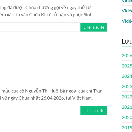
Vidé
ng đã được Chúa thương gọi về ngày thứ tư
Vidé
iềm xác tín vào Chúa Ki-tô tử nạn và phục Sinh,
Vidé
Lire la suite
Lưu
202
202
202
202
 mẫu của cô Nguyễn Thị Huệ, bà ngoại của chị Trần
202
ề ngày Chúa nhật 26.04.2026, tại Việt Nam,
202
Lire la suite
202
201