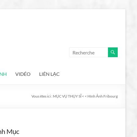
ẢNH
VIDÉO
LIÊN LẠC
Vous êtes ici :
MỤC VỤ THỤY SĨ
<
<
Hình Ảnh Fribourg
nh Mục