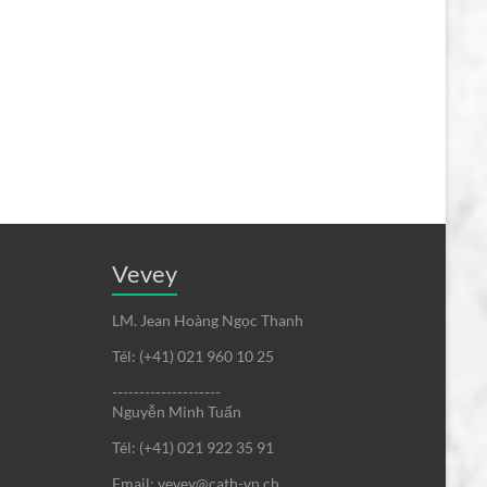
Vevey
LM. Jean Hoàng Ngọc Thanh
Tél: (+41) 021 960 10 25
--------------------
Nguyễn Minh Tuấn
Tél: (+41) 021 922 35 91
Email: vevey@cath-vn.ch