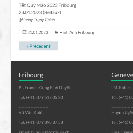
Tết Quý Mão 2023 Fribourg
28.01.2023 (Belfaux)
@Hoàng Trọng Chinh
31.01.2023
Hình Ảnh Fribourg
« Précédent
Fribourg
Genèv
Pt. Francis Cung Bỉnh Duyệt
LM. Robert
Tél: (+41) 079 517 05 20
Tél: (+41) 
--------------------
--------------
Vũ Văn Khiết
Huỳnh Uyên
Tél: (+41) 079 898 87 58
Tél: (+41) 
Email: fribourg@cath-vn.ch
Email: gen