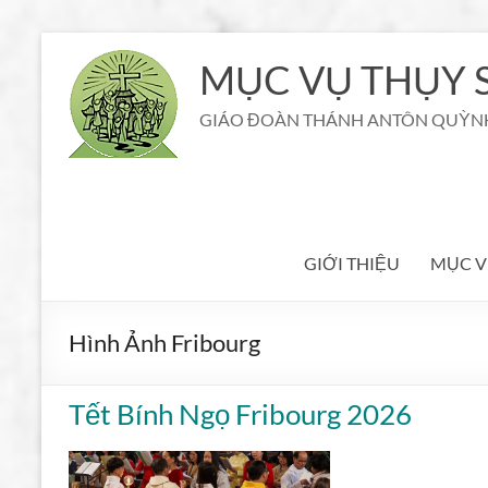
Aller
au
MỤC VỤ THỤY S
contenu
GIÁO ĐOÀN THÁNH ANTÔN QUỲN
GIỚI THIỆU
MỤC V
Hình Ảnh Fribourg
Tết Bính Ngọ Fribourg 2026