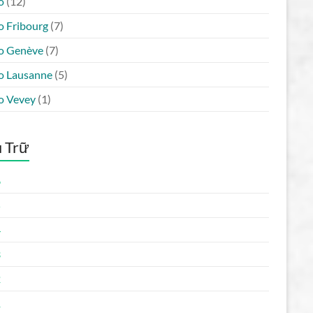
o
(12)
o Fribourg
(7)
o Genève
(7)
o Lausanne
(5)
o Vevey
(1)
 Trữ
6
5
4
3
2
1