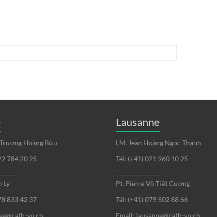
e
Lausanne
 Trương Hoàng Bửu
LM. Jean Hoàng Ngọc Thanh
022 784 20 25
Tél: (+41) 021 960 10 25
--------
--------------------
 Ly
Pt. Pierre Võ Tiết Cương
078 833 42 37
Tél: (+41) 079 502 88 66
eve@cath-vn.ch
Email: lausanne@cath-vn.ch