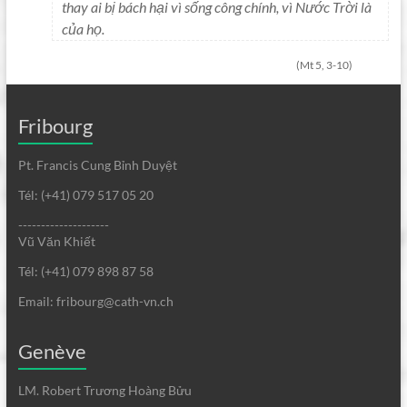
thay ai bị bách hại vì sống công chính, vì Nước Trời là
của họ.
(Mt 5, 3-10)
Fribourg
Pt. Francis Cung Bỉnh Duyệt
Tél: (+41) 079 517 05 20
--------------------
Vũ Văn Khiết
Tél: (+41) 079 898 87 58
Email: fribourg@cath-vn.ch
Genève
LM. Robert Trương Hoàng Bửu