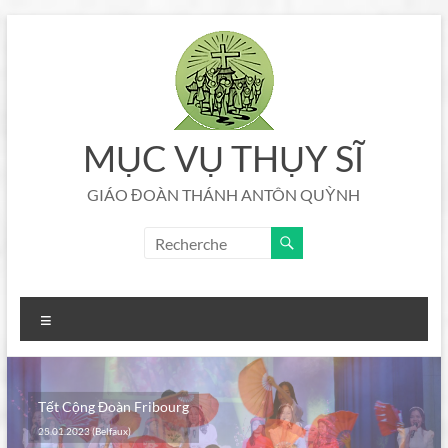
Aller
au
contenu
MỤC VỤ THỤY SĨ
GIÁO ĐOÀN THÁNH ANTÔN QUỲNH
Menu
Tết Cộng Đoàn Fribourg
Tết Cộng Đoàn Fribourg
28.01.2023 (Belfaux)
05.02.2022 (Belfaux)