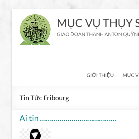
Aller
au
MỤC VỤ THỤY S
contenu
GIÁO ĐOÀN THÁNH ANTÔN QUỲN
GIỚI THIỆU
MỤC V
Tin Tức Fribourg
Ai tin …………………………………