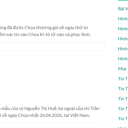
Bài 
Hình
ng đã được Chúa thương gọi về ngày thứ tư
Hình
iềm xác tín vào Chúa Ki-tô tử nạn và phục Sinh,
Hình
Hình
Hình
Mục
Tin 
Tin 
Tin 
 mẫu của cô Nguyễn Thị Huệ, bà ngoại của chị Trần
Tin 
ề ngày Chúa nhật 26.04.2026, tại Việt Nam,
Tin 