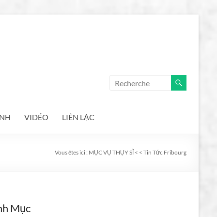
ẢNH
VIDÉO
LIÊN LẠC
Vous êtes ici :
MỤC VỤ THỤY SĨ
<
<
Tin Tức Fribourg
nh Mục