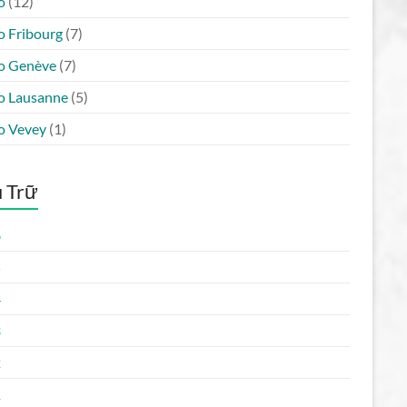
o
(12)
o Fribourg
(7)
o Genève
(7)
o Lausanne
(5)
o Vevey
(1)
 Trữ
6
5
4
3
2
1