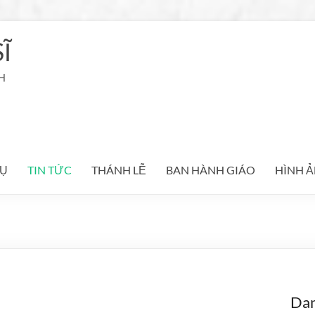
Ĩ
H
Ụ
TIN TỨC
THÁNH LỄ
BAN HÀNH GIÁO
HÌNH 
Da