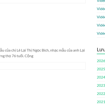
Vidé
Vidé
Vidé
Vidé
Vidé
Lưu
 của chị Lê Lại Thị Ngọc Bích, nhạc mẫu của anh Lại
ởng thọ 76 tuổi. Cộng
202
202
202
202
202
202