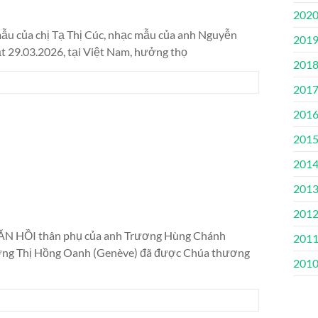
202
ẫu của chị Tạ Thị Cúc, nhạc mẫu của anh Nguyễn
201
 29.03.2026, tại Việt Nam, hưởng thọ
201
201
201
201
201
201
201
 HỒI thân phụ của anh Trương Hùng Chánh
201
rương Thị Hồng Oanh (Genève) đã được Chúa thương
201