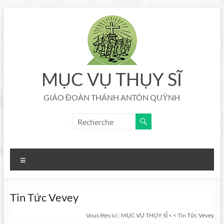
Aller
au
contenu
MỤC VỤ THỤY SĨ
GIÁO ĐOÀN THÁNH ANTÔN QUỲNH
Menu
Tin Tức Vevey
Vous êtes ici :
MỤC VỤ THỤY SĨ
<
<
Tin Tức Vevey