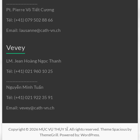
--------------------
Pt. Pierre Võ Tiết Cương
Tél: (+41) 079 502 88 66
Email: lausanne@cath-vn.ch
Vevey
LM. Jean Hoàng Ngọc Thanh
Tél: (+41) 021 960 10 25
--------------------
Nguyễn Minh Tuấn
Tél: (+41) 021 922 35 91
Email: vevey@cath-vn.ch
Copyright © 2026
MỤC VỤ THỤY SĨ
. All rights reserved. Theme
Spacious
by
ThemeGrill. Powered by:
WordPress
.