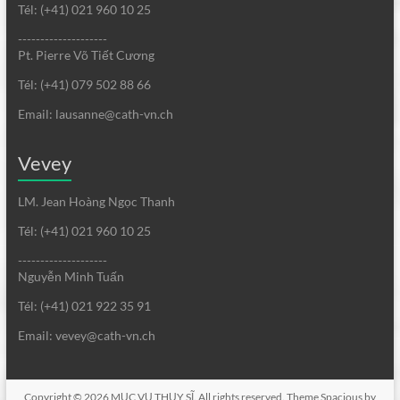
Tél: (+41) 021 960 10 25
--------------------
Pt. Pierre Võ Tiết Cương
Tél: (+41) 079 502 88 66
Email: lausanne@cath-vn.ch
Vevey
LM. Jean Hoàng Ngọc Thanh
Tél: (+41) 021 960 10 25
--------------------
Nguyễn Minh Tuấn
Tél: (+41) 021 922 35 91
Email: vevey@cath-vn.ch
Copyright © 2026
MỤC VỤ THỤY SĨ
. All rights reserved. Theme
Spacious
by