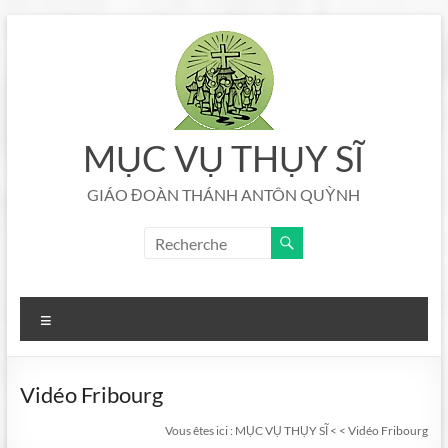
Aller
au
contenu
MỤC VỤ THỤY SĨ
GIÁO ĐOÀN THÁNH ANTÔN QUỲNH
Menu
Vidéo Fribourg
Vous êtes ici :
MỤC VỤ THỤY SĨ
<
<
Vidéo Fribourg