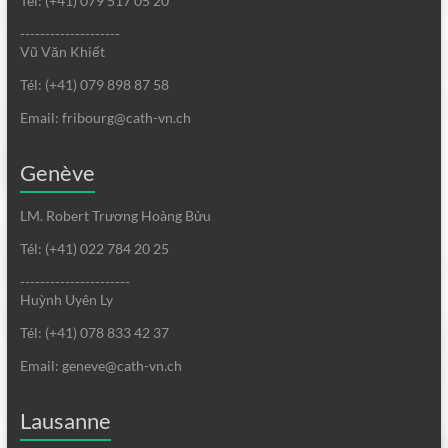
Tél: (+41) 079 517 05 20
--------------------
Vũ Văn Khiết
Tél: (+41) 079 898 87 58
Email: fribourg@cath-vn.ch
Genève
LM. Robert Trương Hoàng Bửu
Tél: (+41) 022 784 20 25
----------------------
Huỳnh Uyên Ly
Tél: (+41) 078 833 42 37
Email: geneve@cath-vn.ch
Lausanne