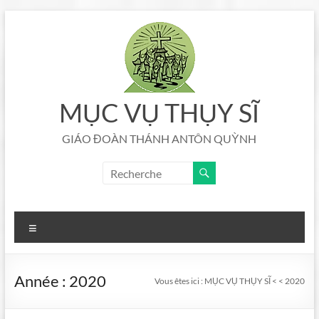
Aller
au
contenu
MỤC VỤ THỤY SĨ
GIÁO ĐOÀN THÁNH ANTÔN QUỲNH
Menu
Année :
2020
Vous êtes ici :
MỤC VỤ THỤY SĨ
<
<
2020