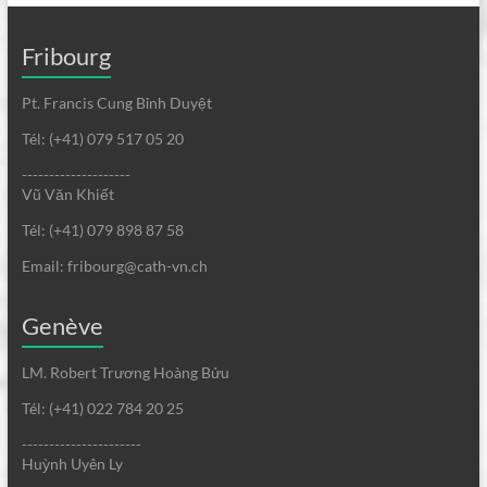
Fribourg
Pt. Francis Cung Bỉnh Duyệt
Tél: (+41) 079 517 05 20
--------------------
Vũ Văn Khiết
Tél: (+41) 079 898 87 58
Email: fribourg@cath-vn.ch
Genève
LM. Robert Trương Hoàng Bửu
Tél: (+41) 022 784 20 25
----------------------
Huỳnh Uyên Ly