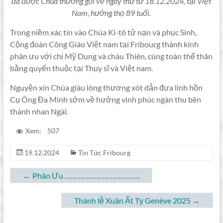
đã được Chúa thương gọi về ngày thứ tư 18.12.2024, tại Việt
Nam, hưởng thọ 89 tuổi.
Trong niềm xác tín vào Chúa Ki-tô tử nạn và phục Sinh,
Cộng đoàn Công Giáo Việt nam tại Fribourg thành kính
phân ưu với chị Mỹ Dung và cháu Thiên, cùng toàn thể thân
bằng quyến thuộc tại Thụy sĩ và Việt nam.
Nguyện xin Chúa giàu lòng thương xót dẫn đưa linh hồn
Cụ Ông Đa Minh sớm về hưởng vinh phúc ngàn thu bên
thánh nhan Ngài.
Xem:
507
19.12.2024
Tin Tức Fribourg
←
Phân Ưu ………………………………..
Thánh lễ Xuân Ất Tỵ Genève 2025
→