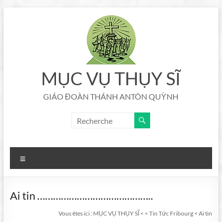
Aller
au
contenu
MỤC VỤ THỤY SĨ
GIÁO ĐOÀN THÁNH ANTÔN QUỲNH
Menu
Ai tin ……………………………………..
Vous êtes ici :
MỤC VỤ THỤY SĨ
<
<
Tin Tức Fribourg
<
Ai tin