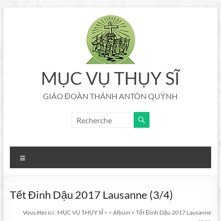
Aller
au
contenu
MỤC VỤ THỤY SĨ
GIÁO ĐOÀN THÁNH ANTÔN QUỲNH
Menu
Tết Đinh Dậu 2017 Lausanne (3/4)
Vous êtes ici :
MỤC VỤ THỤY SĨ
<
<
Album
<
Tết Đinh Dậu 2017 Lausanne