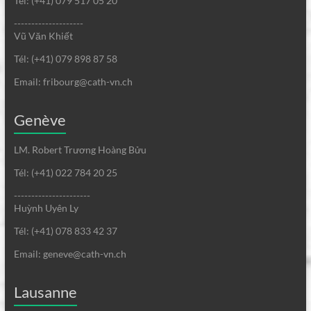
Tél: (+41) 079 517 05 20
--------------------
Vũ Văn Khiết
Tél: (+41) 079 898 87 58
Email: fribourg@cath-vn.ch
Genève
LM. Robert Trương Hoàng Bửu
Tél: (+41) 022 784 20 25
----------------------
Huỳnh Uyên Ly
Tél: (+41) 078 833 42 37
Email: geneve@cath-vn.ch
Lausanne