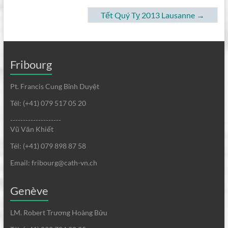
Tết Quý Tỵ 2013 Lausanne
→
Fribourg
Pt. Francis Cung Bỉnh Duyệt
Tél: (+41) 079 517 05 20
--------------------
Vũ Văn Khiết
Tél: (+41) 079 898 87 58
Email: fribourg@cath-vn.ch
Genève
LM. Robert Trương Hoàng Bửu