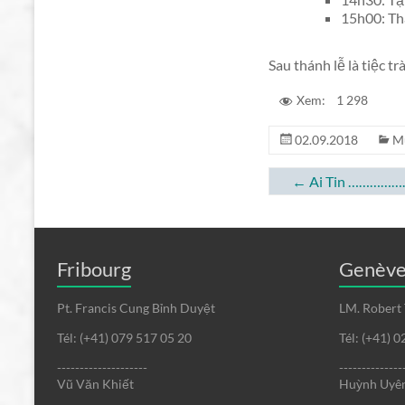
15h00: Th
Sau thánh lễ là tiệc trà
Xem:
1 298
02.09.2018
M
←
Ai Tin ………
Fribourg
Genèv
Pt. Francis Cung Bỉnh Duyệt
LM. Robert
Tél: (+41) 079 517 05 20
Tél: (+41) 
--------------------
--------------
Vũ Văn Khiết
Huỳnh Uyên