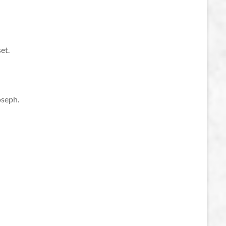
et.
oseph.