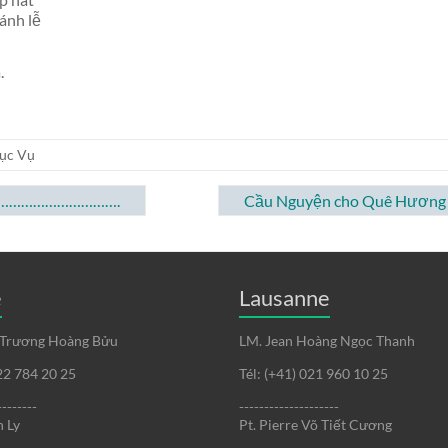
ánh lễ
.
ục Vụ
……………………………….
Cầu Nguyện cho Quê Hương
e
Lausanne
 Trương Hoàng Bửu
LM. Jean Hoàng Ngọc Thanh
022 784 20 25
Tél: (+41) 021 960 10 25
--------
--------------------
 Ly
Pt. Pierre Võ Tiết Cương