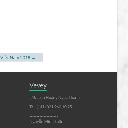
 Việt Nam 2018
→
Vevey
LM. Jean Hoàng Ngọc Thanh
Tél: (+41) 021 960 10 25
--------------------
Nguyễn Minh Tuấn