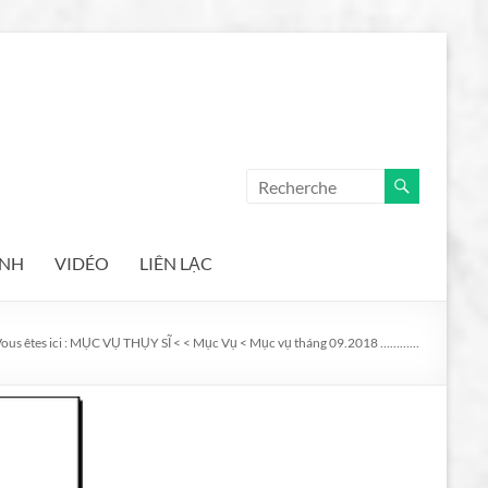
ẢNH
VIDÉO
LIÊN LẠC
ous êtes ici :
MỤC VỤ THỤY SĨ
<
<
Mục Vụ
<
Mục vụ tháng 09.2018 …………