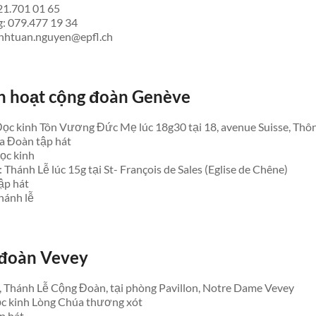
21.701 01 65
g: 079.477 19 34
anhtuan.nguyen@epfl.ch
h hoạt cộng đoàn Genève
Đọc kinh Tôn Vương Đức Mẹ lúc 18g30 tại 18, avenue Suisse, Thô
a Đoàn tập hát
ọc kinh
Thánh Lễ lúc 15g tại St- François de Sales (Eglise de Chêne)
ập hát
hánh lễ
đoàn Vevey
, Thánh Lễ Cộng Đoàn, tại phòng Pavillon, Notre Dame Vevey
c kinh Lòng Chúa thương xót
p hát