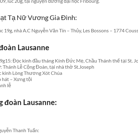
09, lúc 20g, tại nguyện đường đại học Fribourg.
hạt Tạ Nữ Vương Gia Đình:
úc 19g, nhà A.C Nguyễn Văn Tín – Thủy, Les Bossons – 1774 Couss
đoàn Lausanne
9g15: Đọc kinh đầu tháng Kính Đức Mẹ, Chầu Thánh thể tại St. J
: Thánh Lễ Cộng Đoàn, tại nhà thờ St.Joseph
 kinh Lòng Thương Xót Chúa
 hát – Xưng tội
nh lễ
ng đoàn Lausanne
:
Nguyễn Thanh Tuấn: