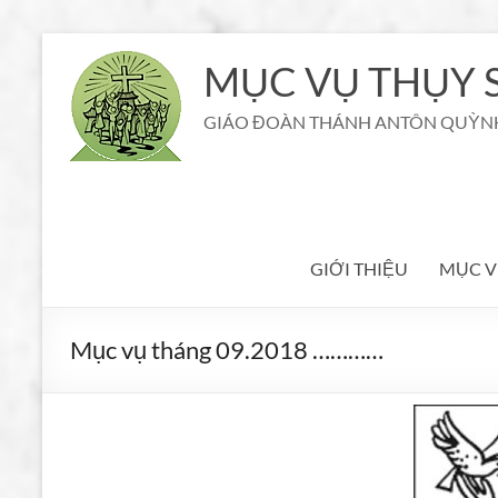
Aller
au
MỤC VỤ THỤY S
contenu
GIÁO ĐOÀN THÁNH ANTÔN QUỲN
GIỚI THIỆU
MỤC V
Mục vụ tháng 09.2018 …………