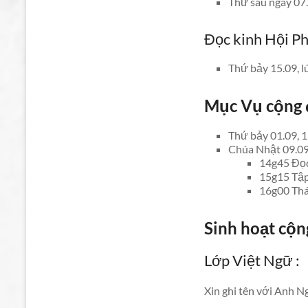
Thứ sáu ngày 07.
Đọc kinh Hội P
Thứ bảy 15.09, l
Mục Vụ cộng 
Thứ bảy 01.09, 1
Chúa Nhật 09.09
14g45 Đọc
15g15 Tập
16g00 Thá
Sinh hoạt cộ
Lớp Việt Ngữ :
Xin ghi tên với Anh 