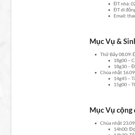
ĐT nhà: 0
ĐT di độn
Email: th
Mục Vụ & Sin
Thứ Bảy 08.09: 
18g00 – C
18g30 – Đ
Chúa nhật 16.09: 
14g45 – T
15g00 – T
Mục Vụ cộng 
Chúa nhật 23.09
14h00: Đọ
14h30: Tậ