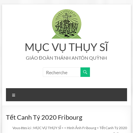
Aller
au
contenu
MỤC VỤ THỤY SĨ
GIÁO ĐOÀN THÁNH ANTÔN QUỲNH
Menu
Tết Canh Tý 2020 Fribourg
Vous êtes ici :
MỤC VỤ THỤY SĨ
<
<
Hình Ảnh Fribourg
<
Tết Canh Tý 2020