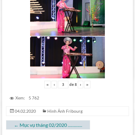
«
‹
de
8
›
»
Xem:
5 762
04.02.2020
Hình Ảnh Fribourg
←
Mục vụ tháng 02/2020 …………