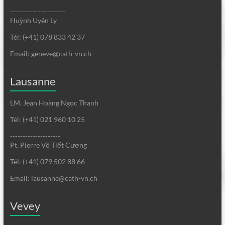
----------------------
Huỳnh Uyên Ly
Tél: (+41) 078 833 42 37
Email: geneve@cath-vn.ch
Lausanne
LM. Jean Hoàng Ngọc Thanh
Tél: (+41) 021 960 10 25
--------------------
Pt. Pierre Võ Tiết Cương
Tél: (+41) 079 502 88 66
Email: lausanne@cath-vn.ch
Vevey