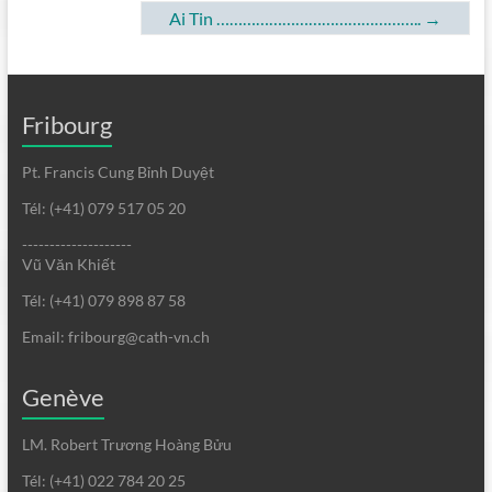
Ai Tin ………………………………………..
→
Fribourg
Pt. Francis Cung Bỉnh Duyệt
Tél: (+41) 079 517 05 20
--------------------
Vũ Văn Khiết
Tél: (+41) 079 898 87 58
Email: fribourg@cath-vn.ch
Genève
LM. Robert Trương Hoàng Bửu
Tél: (+41) 022 784 20 25