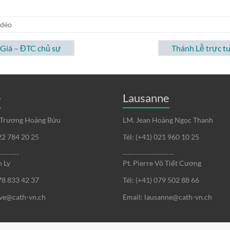
idéo
Giá – ĐTC chủ sự
Thánh Lễ trực 
e
Lausanne
 Trương Hoàng Bửu
LM. Jean Hoàng Ngọc Thanh
022 784 20 25
Tél: (+41) 021 960 10 25
--------
--------------------
 Ly
Pt. Pierre Võ Tiết Cương
078 833 42 37
Tél: (+41) 079 502 88 66
eve@cath-vn.ch
Email: lausanne@cath-vn.ch