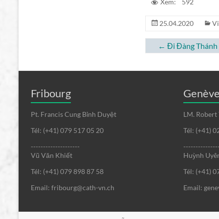
Xem:
592
25.04.2020
V
←
Đi Đàng Thánh 
Fribourg
Genèv
Pt. Francis Cung Bỉnh Duyệt
LM. Robert
Tél: (+41) 079 517 05 20
Tél: (+41) 
--------------------
--------------
Vũ Văn Khiết
Huỳnh Uyên
Tél: (+41) 079 898 87 58
Tél: (+41) 
Email: fribourg@cath-vn.ch
Email: gen