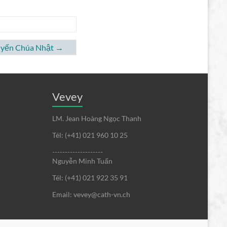
tuyến Chúa Nhật
→
Vevey
LM. Jean Hoàng Ngọc Thanh
Tél: (+41) 021 960 10 25
--------------------
Nguyễn Minh Tuấn
Tél: (+41) 021 922 35 91
Email: vevey@cath-vn.ch