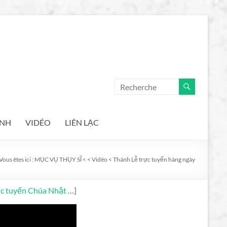
ẢNH
VIDÉO
LIÊN LẠC
Vous êtes ici :
MỤC VỤ THỤY SĨ
<
<
Vidéo
<
Thánh Lễ trực tuyến hàng ngày
ực tuyến Chúa Nhật
…]