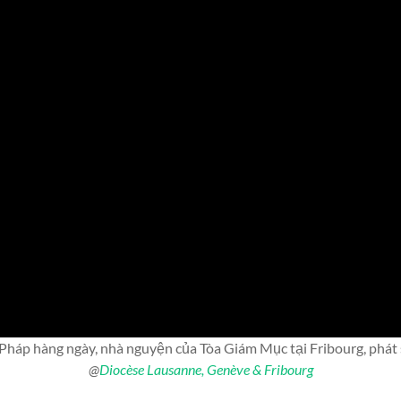
 Pháp hàng ngày, nhà nguyện của Tòa Giám Mục tại Fribourg, phát s
@
Diocèse Lausanne, Genève & Fribourg