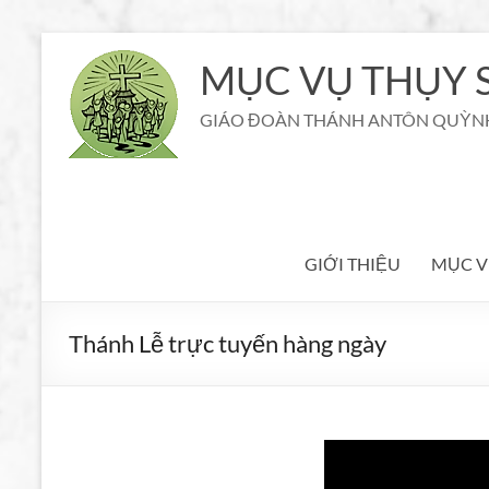
Aller
au
MỤC VỤ THỤY S
contenu
GIÁO ĐOÀN THÁNH ANTÔN QUỲN
GIỚI THIỆU
MỤC V
Thánh Lễ trực tuyến hàng ngày