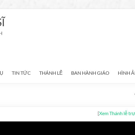
Ĩ
H
Ụ
TIN TỨC
THÁNH LỄ
BAN HÀNH GIÁO
HÌNH 
[
Xem Thánh lễ tr