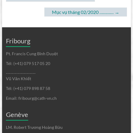
Mục vụ tháng 02/2020 …………
→
Fribourg
Pt. Francis Cung Bỉnh Duyệt
Tél: (+41) 079 517 05 20
--------------------
Vũ Văn Khiết
Tél: (+41) 079 898 87 58
Email: fribourg@cath-vn.ch
Genève
LM. Robert Trương Hoàng Bửu