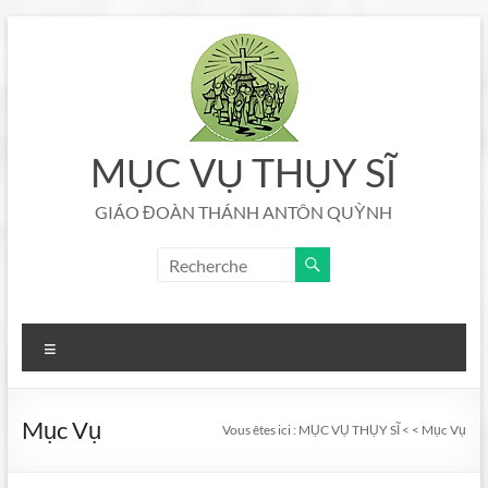
Aller
au
contenu
MỤC VỤ THỤY SĨ
GIÁO ĐOÀN THÁNH ANTÔN QUỲNH
Menu
Mục Vụ
Vous êtes ici :
MỤC VỤ THỤY SĨ
<
<
Mục Vụ