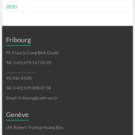
2010
Fribourg
Pt. Francis Cung Bỉnh Duyệt
Tél: (+41) 079 517 05 20
--------------------
Vũ Văn Khiết
Tél: (+41) 079 898 87 58
Email: fribourg@cath-vn.ch
Genève
LM. Robert Trương Hoàng Bửu